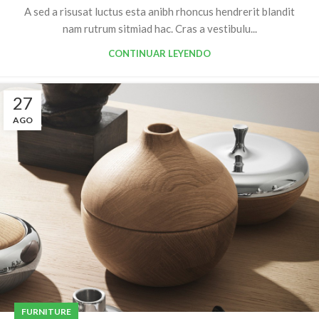
A sed a risusat luctus esta anibh rhoncus hendrerit blandit
nam rutrum sitmiad hac. Cras a vestibulu...
CONTINUAR LEYENDO
27
AGO
FURNITURE