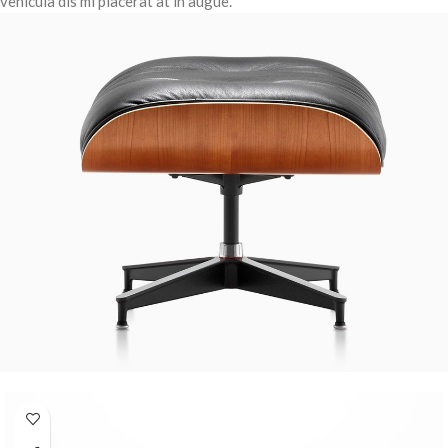
vehicula dis mi placerat at in augue.