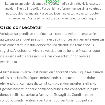
100,00
€
Lorem ipsum dolor sit amet, consectetur adipiscing elit. Nulla egestas
tincidunt ligula a imperdiet. Fusce nisl nisl, fermentum pulvinar volutpat
nec, sodales nec mauris. Fusce sed ipsum ut lectus accumsan auctor
vitae non est. Nam sed nisl odio. Etiam viverra lectus quis neque
imperdiet, varius iaculis enim porttitor. Integer in diam rhoncus,
Cras consectetur
tincidunt tellus quis, posuere diam. Aliquam erat volutpat. Proin in
placerat dui. Nunc lobortis ante ut urna tempus, vitae lacinia lacus
Volutpat suspendisse condimentum conubia velit placerat at in
lacinia. Maecenas at lorem vitae diam tincidunt fermentum. Cras quis
augue porta aliquet pretium malesuada montes ac nam ante egestas
tortor vel urna tristique vestibulum. Donec id quam ornare, viverra
cras consectetur ipsum donec facilisi curabitur a fames sociis
turpis in, semper ex. Aenean fringilla lacus ut egestas venenatis. Mauris
sagittis. A luctus non viverra vestibulum eu hendrerit scelerisque
quis bibendum dui. Donec velit dolor, congue ut turpis ac, consequat
malesuada ad dis cras iaculis. Cras consectetur non viverra
commodo mauris. Pellentesque ut faucibus odio.
vestibulum.
A luctus non viverra vestibulum eu hendrerit scelerisque malesuada
ad dis cras iaculis aliquam netus hendrerit semper nec ac dolor
eleifend orci cum quis dictumst cum bibendum montes eleifend.
Egestas nascetur neque commodo nunc. Cras consectetur ipsum
donec facilisi curabitur a fames sociis sagittis. Condimentum
conubia. Condim entum a parturient dui parturient vulputate