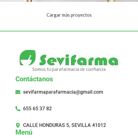
Cargar más proyectos
Leo uteu ullamcorper
Kitchen
Somos tu parafarmacia de confianza
Contáctanos
sevifarmaparafarmacia@gmail.com
655 65 37 82
CALLE HONDURAS 5, SEVILLA 41012
Menú