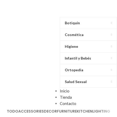
Botiquín
Cosmética
Higiene
Infantil y Bebés
Ortopedia
Salud Sexual
Inicio
Tienda
Contacto
TODO
ACCESSORIES
DECOR
FURNITURE
KITCHEN
LIGHTING