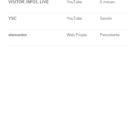
VISITOR_INFO1_LIVE
YouTube
6 meses
A
v
YSC
YouTube
Sesión
T
i
elementor
Web Propia
Persistente
T
E