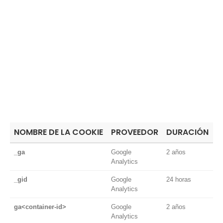
NOMBRE DE LA COOKIE
PROVEEDOR
DURACIÓN
F
_ga
Google
2 años
A
Analytics
y
_gid
Google
24 horas
A
Analytics
u
ga<container-id>
Google
2 años
A
Analytics
G