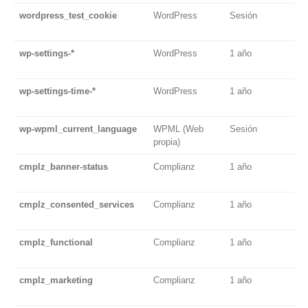
wordpress_test_cookie
WordPress
Sesión
T
c
wp-settings-*
WordPress
1 año
P
de
wp-settings-time-*
WordPress
1 año
P
t
wp-wpml_current_language
WPML (Web
Sesión
T
propia)
el
cmplz_banner-status
Complianz
1 año
T
s
cmplz_consented_services
Complianz
1 año
T
a
cmplz_functional
Complianz
1 año
T
c
cmplz_marketing
Complianz
1 año
T
c