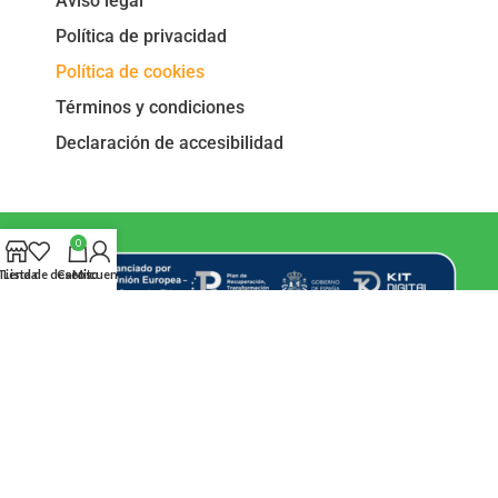
Aviso legal
Política de privacidad
Política de cookies
Términos y condiciones
Declaración de accesibilidad
0
Tienda
Lista de deseos
Carrito
Mi cuenta
Creado por DigitalYa