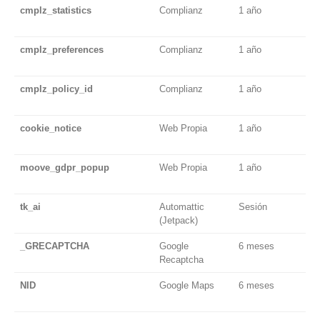
cmplz_statistics
Complianz
1 año
T
c
cmplz_preferences
Complianz
1 año
T
c
cmplz_policy_id
Complianz
1 año
T
c
cookie_notice
Web Propia
1 año
T
c
moove_gdpr_popup
Web Propia
1 año
T
c
tk_ai
Automattic
Sesión
T
(Jetpack)
f
_GRECAPTCHA
Google
6 meses
S
Recaptcha
NID
Google Maps
6 meses
F
m