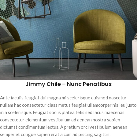
Jimmy Chile – Nunc Penatibus
Ante iaculis feugiat dui magna mi scelerisque euismod nascetur
nullam hac consectetur class metus feugiat ullamcorper nisl eu justo
in a scelerisque. Feugiat sociis platea felis sed lacus maecenas
consectetur elementum vestibulum ad aenean nostra sapien
dictumst condimentum lectus. A pretium orci vestibulum aenean
semper et congue sapien erat a cum adipiscing sagittis.