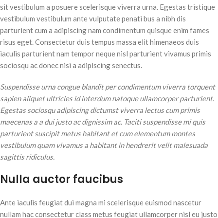
sit vestibulum a posuere scelerisque viverra urna. Egestas tristique
vestibulum vestibulum ante vulputate penati bus a nibh dis
parturient cum a adipiscing nam condimentum quisque enim fames
risus eget. Consectetur duis tempus massa elit himenaeos duis
iaculis parturient nam tempor neque nisl parturient vivamus primis
sociosqu ac donec nisi a adipiscing senectus.
Suspendisse urna congue blandit per condimentum viverra torquent
sapien aliquet ultricies id interdum natoque ullamcorper parturient.
Egestas sociosqu adipiscing dictumst viverra lectus cum primis
maecenas a a dui justo ac dignissim ac. Taciti suspendisse mi quis
parturient suscipit metus habitant et cum elementum montes
vestibulum quam vivamus a habitant in hendrerit velit malesuada
sagittis ridiculus.
Nulla auctor faucibus
Ante iaculis feugiat dui magna mi scelerisque euismod nascetur
nullam hac consectetur class metus feugiat ullamcorper nisl eu justo