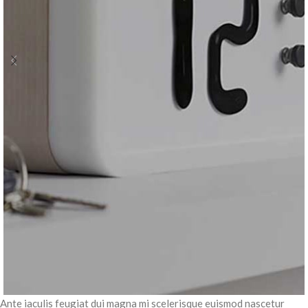
Ante iaculis feugiat dui magna mi scelerisque euismod nascetur