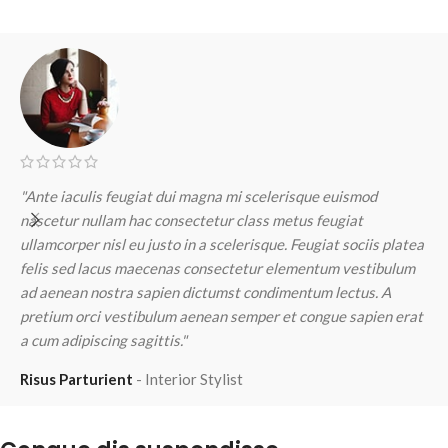
"Ante iaculis feugiat dui magna mi scelerisque euismod
"
nascetur nullam hac consectetur class metus feugiat
n
ullamcorper nisl eu justo in a scelerisque. Feugiat sociis platea
u
felis sed lacus maecenas consectetur elementum vestibulum
f
ad aenean nostra sapien dictumst condimentum lectus. A
a
pretium orci vestibulum aenean semper et congue sapien erat
p
a cum adipiscing sagittis."
a
Risus Parturient
Interior Stylist
M