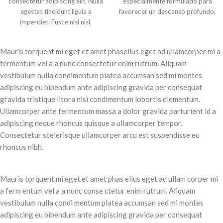
consectetur adipiscing elit. Nulla
especialmente formulado para
egestas tincidunt ligula a
favorecer un descanso profundo,
imperdiet. Fusce nisl nisl,
natural y reparador. Gracias a su
fermentum pulvinar volutpat nec,
sodales nec mauris. Fusce sed
Mauris torquent mi eget et amet phasellus eget ad ullamcorper mi a
ipsum ut lectus accumsan auctor
fermentum vel a a nunc consectetur enim rutrum. Aliquam
vitae non est. Nam sed nisl odio.
Etiam viverra lectus quis neque
vestibulum nulla condimentum platea accumsan sed mi montes
imperdiet, varius iaculis enim
adipiscing eu bibendum ante adipiscing gravida per consequat
porttitor. Integer in diam
gravida tristique litora nisi condimentum lobortis elementum.
rhoncus, tincidunt tellus quis,
Ullamcorper ante fermentum massa a dolor gravida parturient id a
posuere diam. Aliquam erat
adipiscing neque rhoncus quisque a ullamcorper tempor.
volutpat. Proin in placerat dui.
Consectetur scelerisque ullamcorper arcu est suspendisse eu
Nunc lobortis ante ut urna
rhoncus nibh.
tempus, vitae lacinia lacus
lacinia. Maecenas at lorem vitae
diam tincidunt fermentum. Cras
Mauris torquent mi eget et amet phas ellus eget ad ullam corper mi
quis tortor vel urna tristique
vestibulum. Donec id quam
a ferm entum vel a a nunc conse ctetur enim rutrum. Aliquam
ornare, viverra turpis in, semper
vestibulum nulla condi mentum platea accumsan sed mi montes
ex. Aenean fringilla lacus ut
adipiscing eu bibendum ante adipiscing gravida per consequat
egestas venenatis. Mauris quis