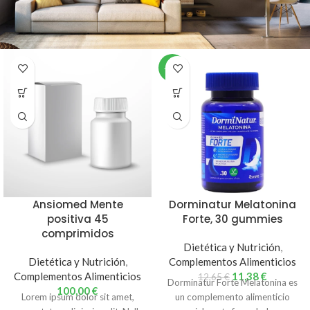
-10%
Ansiomed Mente
Dorminatur Melatonina
positiva 45
Forte, 30 gummies
comprimidos
Dietética y Nutrición
,
Dietética y Nutrición
,
Complementos Alimenticios
Complementos Alimenticios
11,38
€
12,65
€
Dorminatur Forte Melatonina es
100,00
€
Lorem ipsum dolor sit amet,
un complemento alimenticio