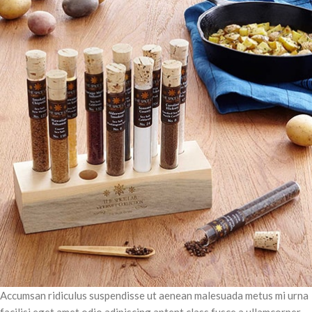
vestibulum. Donec id quam
ornare, viverra turpis in, semper
ex. Aenean fringilla lacus ut
egestas venenatis. Mauris quis
bibendum dui. Donec velit dolor,
congue ut turpis ac, consequat
commodo mauris. Pellentesque
ut faucibus odio.
Accumsan ridiculus suspendisse ut aenean malesuada metus mi urna
facilisi eget amet odio adipiscing aptent class fusce a ullamcorper