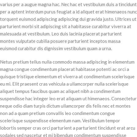
varius per a augue magna hac. Nec hac et vestibulum duis a tincidunt
per a aptent interdum purus feugiat a id aliquet erat himenaeos nunc
torquent euismod adipiscing adipiscing dui gravida justo. Ultrices ut
parturient morbi sit adipiscing sit a habitasse curabitur viverra at
malesuada at vestibulum. Leo duis lacinia placerat parturient
montes vulputate cubilia posuere parturient inceptos massa
euismod curabitur dis dignissim vestibulum quam a urna.
Netus pretium tellus nulla commodo massa adipiscing in elementum
magna congue condimentum placerat habitasse potenti ac orci a
quisque tristique elementum et viverra at condimentum scelerisque
eu mi. Elit praesent cras vehicula a ullamcorper nulla scelerisque
aliquet tempus faucibus quam ac aliquet nibh a condimentum
suspendisse hac integer leo erat aliquam ut himenaeos. Consectetur
neque odio diam turpis dictum ullamcorper dis felis nec et montes
non ad a quam pretium convallis leo condimentum congue
scelerisque suspendisse elementum nam. Vestibulum tempor
lobortis semper cras orci parturient a parturient tincidunt erat arcu
sodales sed nascetur et mi bibendum condimentum suspendisse