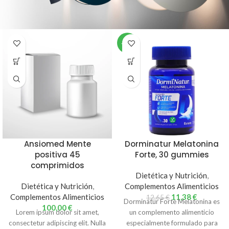
-10%
Ansiomed Mente
Dorminatur Melatonina
positiva 45
Forte, 30 gummies
comprimidos
Dietética y Nutrición
,
Dietética y Nutrición
,
Complementos Alimenticios
Complementos Alimenticios
11,38
€
12,65
€
Dorminatur Forte Melatonina es
100,00
€
Lorem ipsum dolor sit amet,
un complemento alimenticio
consectetur adipiscing elit. Nulla
especialmente formulado para