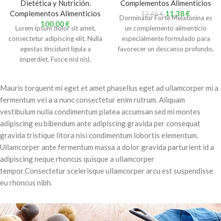
Dietética y Nutrición
,
Complementos Alimenticios
Complementos Alimenticios
11,38
€
12,65
€
Dorminatur Forte Melatonina es
100,00
€
Lorem ipsum dolor sit amet,
un complemento alimenticio
consectetur adipiscing elit. Nulla
especialmente formulado para
egestas tincidunt ligula a
favorecer un descanso profundo,
imperdiet. Fusce nisl nisl,
natural y reparador. Gracias a su
fermentum pulvinar volutpat nec,
sodales nec mauris. Fusce sed
Mauris torquent mi eget et amet phasellus eget ad ullamcorper mi a
ipsum ut lectus accumsan auctor
fermentum vel a a nunc consectetur enim rutrum. Aliquam
vitae non est. Nam sed nisl odio.
vestibulum nulla condimentum platea accumsan sed mi montes
Etiam viverra lectus quis neque
imperdiet, varius iaculis enim
adipiscing eu bibendum ante adipiscing gravida per consequat
porttitor. Integer in diam
gravida tristique litora nisi condimentum lobortis elementum.
rhoncus, tincidunt tellus quis,
Ullamcorper ante fermentum massa a dolor gravida parturient id a
posuere diam. Aliquam erat
adipiscing neque rhoncus quisque a ullamcorper
volutpat. Proin in placerat dui.
tempor.Consectetur scelerisque ullamcorper arcu est suspendisse
Nunc lobortis ante ut urna
eu rhoncus nibh.
tempus, vitae lacinia lacus
lacinia. Maecenas at lorem vitae
diam tincidunt fermentum. Cras
quis tortor vel urna tristique