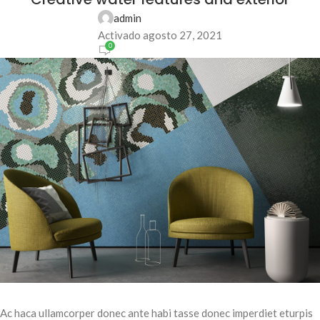
admin
Activado agosto 27, 2021
0
Ac haca ullamcorper donec ante habi tasse donec imperdiet eturpis