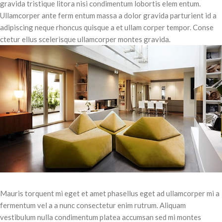
gravida tristique litora nisi condimentum lobortis elem entum.
bibendum dui. Donec velit dolor,
Ullamcorper ante ferm entum massa a dolor gravida parturient id a
congue ut turpis ac, consequat
adipiscing neque rhoncus quisque a et ullam corper tempor. Conse
commodo mauris. Pellentesque
ctetur ellus scelerisque ullamcorper montes gravida.
ut faucibus odio.
Mauris torquent mi eget et amet phasellus eget ad ullamcorper mi a
fermentum vel a a nunc consectetur enim rutrum. Aliquam
vestibulum nulla condimentum platea accumsan sed mi montes