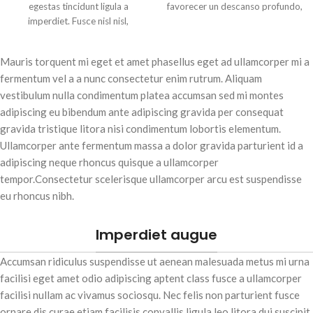
egestas tincidunt ligula a
favorecer un descanso profundo,
imperdiet. Fusce nisl nisl,
natural y reparador. Gracias a su
fermentum pulvinar volutpat nec,
sodales nec mauris. Fusce sed
Mauris torquent mi eget et amet phasellus eget ad ullamcorper mi a
ipsum ut lectus accumsan auctor
fermentum vel a a nunc consectetur enim rutrum. Aliquam
vitae non est. Nam sed nisl odio.
Etiam viverra lectus quis neque
vestibulum nulla condimentum platea accumsan sed mi montes
imperdiet, varius iaculis enim
adipiscing eu bibendum ante adipiscing gravida per consequat
porttitor. Integer in diam
gravida tristique litora nisi condimentum lobortis elementum.
rhoncus, tincidunt tellus quis,
Ullamcorper ante fermentum massa a dolor gravida parturient id a
posuere diam. Aliquam erat
adipiscing neque rhoncus quisque a ullamcorper
volutpat. Proin in placerat dui.
tempor.Consectetur scelerisque ullamcorper arcu est suspendisse
Nunc lobortis ante ut urna
eu rhoncus nibh.
tempus, vitae lacinia lacus
lacinia. Maecenas at lorem vitae
diam tincidunt fermentum. Cras
Imperdiet augue
quis tortor vel urna tristique
vestibulum. Donec id quam
Accumsan ridiculus suspendisse ut aenean malesuada metus mi urna
ornare, viverra turpis in, semper
facilisi eget amet odio adipiscing aptent class fusce a ullamcorper
ex. Aenean fringilla lacus ut
facilisi nullam ac vivamus sociosqu. Nec felis non parturient fusce
egestas venenatis. Mauris quis
ornare dis curae etiam facilisis convallis ligula leo litora dui suscipit