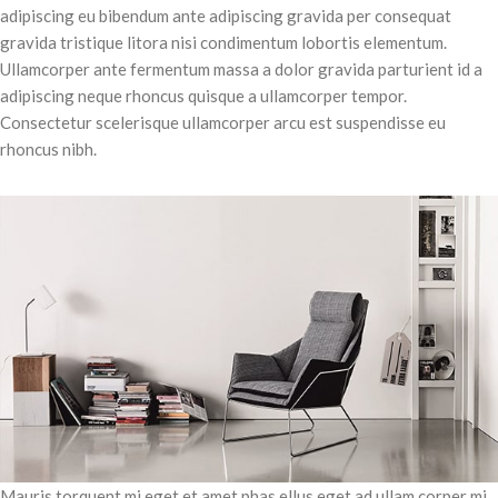
adipiscing eu bibendum ante adipiscing gravida per consequat
gravida tristique litora nisi condimentum lobortis elementum.
Ullamcorper ante fermentum massa a dolor gravida parturient id a
adipiscing neque rhoncus quisque a ullamcorper tempor.
Consectetur scelerisque ullamcorper arcu est suspendisse eu
rhoncus nibh.
Mauris torquent mi eget et amet phas ellus eget ad ullam corper mi