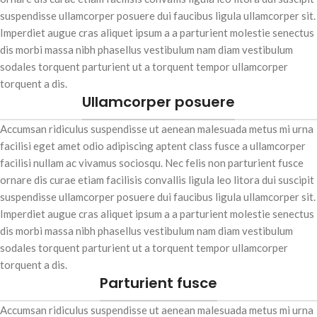
bibendum dui. Donec velit dolor,
suspendisse ullamcorper posuere dui faucibus ligula ullamcorper sit.
congue ut turpis ac, consequat
commodo mauris. Pellentesque
Imperdiet augue cras aliquet ipsum a a parturient molestie senectus
ut faucibus odio.
dis morbi massa nibh phasellus vestibulum nam diam vestibulum
sodales torquent parturient ut a torquent tempor ullamcorper
torquent a dis.
Ullamcorper posuere
Accumsan ridiculus suspendisse ut aenean malesuada metus mi urna
facilisi eget amet odio adipiscing aptent class fusce a ullamcorper
facilisi nullam ac vivamus sociosqu. Nec felis non parturient fusce
ornare dis curae etiam facilisis convallis ligula leo litora dui suscipit
suspendisse ullamcorper posuere dui faucibus ligula ullamcorper sit.
Imperdiet augue cras aliquet ipsum a a parturient molestie senectus
dis morbi massa nibh phasellus vestibulum nam diam vestibulum
sodales torquent parturient ut a torquent tempor ullamcorper
torquent a dis.
Parturient fusce
Accumsan ridiculus suspendisse ut aenean malesuada metus mi urna