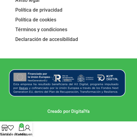
Aviso legal
Política de privacidad
Política de cookies
Términos y condiciones
Declaración de accesibilidad
Creado por DigitalYa
0
Tienda
Lista de deseos
Carrito
Mi cuenta