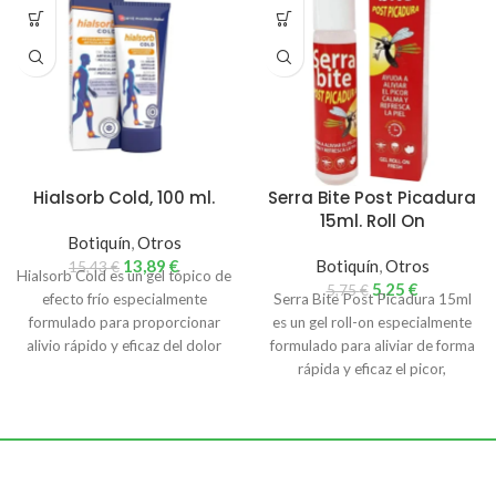
Hialsorb Cold, 100 ml.
Serra Bite Post Picadura
15ml. Roll On
Botiquín
,
Otros
13,89
€
Botiquín
,
Otros
15,43
€
Hialsorb Cold es un gel tópico de
5,25
€
5,75
€
efecto frío especialmente
Serra Bite Post Picadura 15ml
formulado para proporcionar
es un gel roll-on especialmente
alivio rápido y eficaz del dolor
formulado para aliviar de forma
muscular
rápida y eficaz el picor,