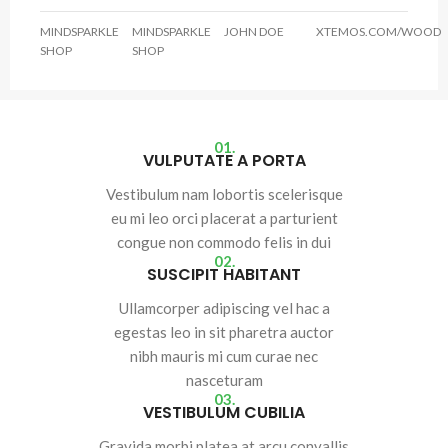
MINDSPARKLE
MINDSPARKLE
JOHN DOE
XTEMOS.COM/WOOD
SHOP
SHOP
01.
VULPUTATE A PORTA
Vestibulum nam lobortis scelerisque
eu mi leo orci placerat a parturient
congue non commodo felis in dui
02.
SUSCIPIT HABITANT
Ullamcorper adipiscing vel hac a
egestas leo in sit pharetra auctor
nibh mauris mi cum curae nec
nasceturam
03.
VESTIBULUM CUBILIA
Gravida morbi platea at arcu convallis