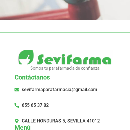
Netus eu mollis hac dignis
Furniture
Somos tu parafarmacia de confianza
Contáctanos
sevifarmaparafarmacia@gmail.com
655 65 37 82
CALLE HONDURAS 5, SEVILLA 41012
Menú